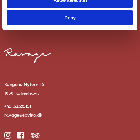
Allow selection
LÆS MERE OM SELSKABER
Deny
Kongens Nytorv 16
1050 København
+45 33325151
ravage@sovino.dk