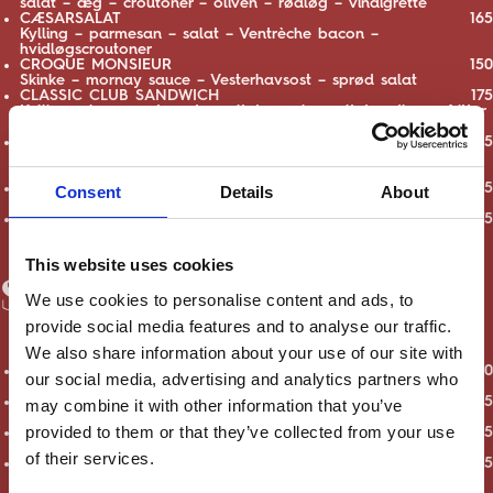
salat – æg – croutoner – oliven – rødløg – vinaigrette
CÆSARSALAT
165
Kylling – parmesan – salat – Ventrèche bacon –
hvidløgscroutoner
CROQUE MONSIEUR
150
Skinke – mornay sauce – Vesterhavsost – sprød salat
CLASSIC CLUB SANDWICH
175
Kylling – bacon – tomat – syltet agurk – syltet rødløg – fritter
– chili mayonnaise
FRIED CHICKEN BURGER
165
Friteret kylling – salat – cornichoner – chili mayonnaise –
mayonnaise – brioche – fritter
STEAK FRITES
355
Consent
Details
About
Ribeye – bagt skalotteløg – fritter – béarnaise
PARISERBØF
175
Pariserbøf – toast – kapers – rødbede – rødløg – pickles –
peberrod – æggeblomme
This website uses cookies
SIDES
We use cookies to personalise content and ads, to
provide social media features and to analyse our traffic.
We also share information about your use of our site with
FRITTER
60
our social media, advertising and analytics partners who
Chili mayonnaise
SALADE VERTE
45
may combine it with other information that you’ve
Vinaigrette
provided to them or that they’ve collected from your use
HARICOTS VERTS
65
Smør – hvidløg
of their services.
KARTOFLER
45
Smør - salt - persille