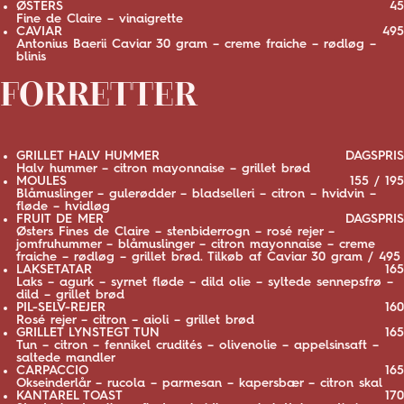
ØSTERS
45
Fine de Claire – vinaigrette
CAVIAR
495
Antonius Baerii Caviar 30 gram – creme fraiche – rødløg –
blinis
FORRETTER
GRILLET HALV HUMMER
DAGSPRIS
Halv hummer – citron mayonnaise – grillet brød
MOULES
155 / 195
Blåmuslinger – gulerødder – bladselleri – citron – hvidvin –
fløde – hvidløg
FRUIT DE MER
DAGSPRIS
Østers Fines de Claire – stenbiderrogn – rosé rejer –
jomfruhummer – blåmuslinger – citron mayonnaise – creme
fraiche – rødløg – grillet brød. Tilkøb af Caviar 30 gram / 495
LAKSETATAR
165
Laks – agurk – syrnet fløde – dild olie – syltede sennepsfrø –
dild – grillet brød
PIL-SELV-REJER
160
Rosé rejer – citron – aioli – grillet brød
GRILLET LYNSTEGT TUN
165
Tun – citron – fennikel crudités – olivenolie – appelsinsaft –
saltede mandler
CARPACCIO
165
Okseinderlår – rucola – parmesan – kapersbær – citron skal
KANTAREL TOAST
170