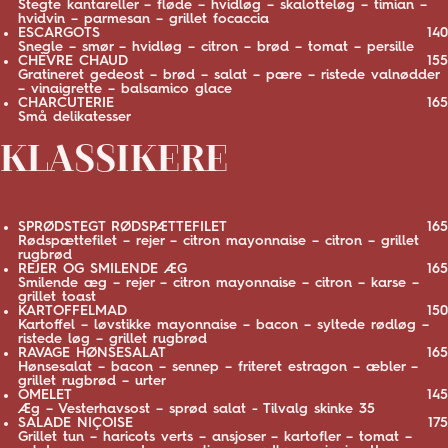
Stegte kantareller – fløde – hvidløg – skalotteløg – timian –
hvidvin – parmesan – grillet focaccia
ESCARGOTS
140
Snegle – smør – hvidløg – citron – brød – tomat – persille
CHÈVRE CHAUD
155
Gratineret gedeost – brød – salat – pære – ristede valnødder
– vinaigrette – balsamico glace
CHARCUTERIE
165
Små delikatesser
KLASSIKERE
SPRØDSTEGT RØDSPÆTTEFILET
165
Rødspættefilet – rejer – citron mayonnaise – citron – grillet
rugbrød
REJER OG SMILENDE ÆG
165
Smilende æg – rejer – citron mayonnaise – citron – karse –
grillet toast
KARTOFFELMAD
150
Kartoffel – løvstikke mayonnaise – bacon – syltede rødløg –
ristede løg – grillet rugbrød
RAVAGE HØNSESALAT
165
Hønsesalat – bacon – sennep – friteret estragon – æbler –
grillet rugbrød – urter
OMELET
145
Æg – Vesterhavsost – sprød salat - Tilvalg skinke 35
SALADE NIÇOISE
175
Grillet tun – haricots verts – ansjoser – kartofler – tomat –